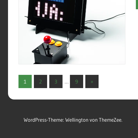
Seitennummerierung
Nächste
1
2
3
…
9
»
Beiträge
der
Beiträge
WordPress-Theme: Wellington von ThemeZee.