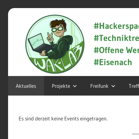
Zum
WAK-
Inhalt
#Hackerspa
springen
#Techniktre
Lab
#Offene Wer
#Eisenach
Hackerspace
Aktuelles
Projekte
Freifunk
Tref
und
Techniktreff
in
Es sind derzeit keine Events eingetragen.
Eisenach