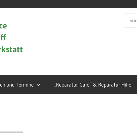
Such
ce
nach:
ff
kstatt
fen und Termine
„Reparatur-Café“ & Reparatur Hilfe