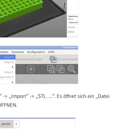
-> „Import“ -> „STL ….“. Es öffnet sich ein „Datei
 ÖFFNEN.