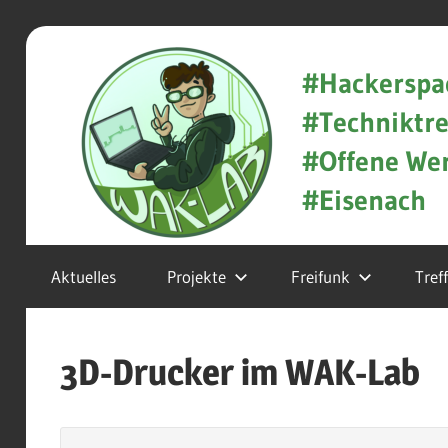
Zum
WAK-
Inhalt
#Hackerspa
springen
#Techniktre
Lab
#Offene Wer
#Eisenach
Hackerspace
Aktuelles
Projekte
Freifunk
Tref
und
Techniktreff
3D-Drucker im WAK-Lab
in
Eisenach