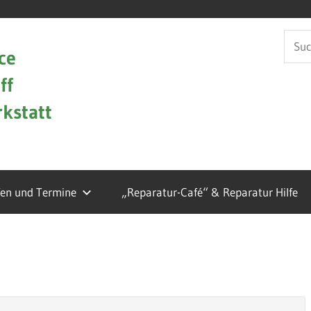
Such
ce
nach:
ff
kstatt
fen und Termine
„Reparatur-Café“ & Reparatur Hilfe