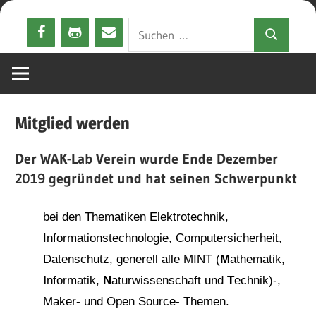
Zum
Suchen
Inhalt
Suchen
nach:
springen
Mitglied werden
Der WAK-Lab Verein wurde Ende Dezember
2019 gegründet und hat seinen Schwerpunkt
bei den Thematiken Elektrotechnik,
Informationstechnologie, Computersicherheit,
Datenschutz, generell alle MINT (
M
athematik,
I
nformatik,
N
aturwissenschaft und
T
echnik)-,
Maker- und Open Source- Themen.