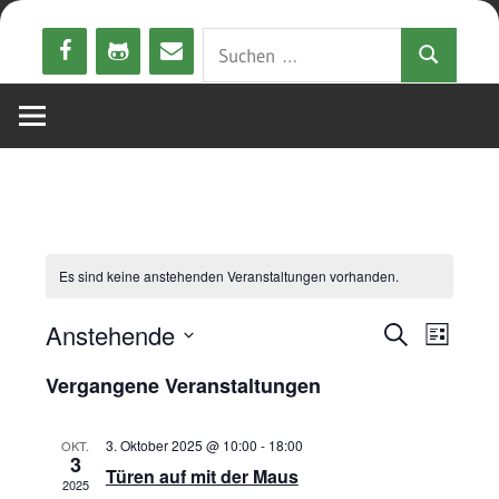
Zum
Suchen
Inhalt
Suchen
nach:
springen
Es sind keine anstehenden Veranstaltungen vorhanden.
Anstehende
Veransta
Veran
Suche
Liste
Datum
Ansic
Suche
Vergangene Veranstaltungen
wählen.
Navig
und
3. Oktober 2025 @ 10:00
-
18:00
OKT.
3
Ansichte
Türen auf mit der Maus
2025