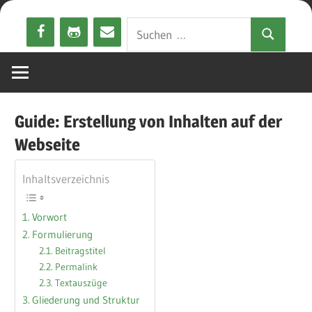
Zum
Suchen
Inhalt
Suchen
nach:
springen
Guide: Erstellung von Inhalten auf der
Webseite
Inhaltsverzeichnis
Vorwort
Formulierung
Beitragstitel
Permalink
Textauszüge
Gliederung und Struktur