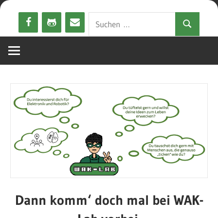
Zum
Suchen
Inhalt
Suchen
nach:
springen
Dann komm‘ doch mal bei
WAK-