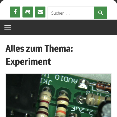
Zum
Suchen
Inhalt
Suchen
nach:
springen
Alles zum Thema:
Experiment