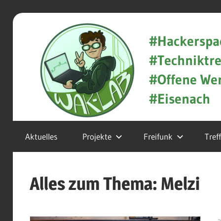
Zum
WAK-
Inhalt
#Hackerspa
springen
#Techniktre
Lab
#Offene Wer
#Eisenach
Hackerspace
Aktuelles
Projekte
Freifunk
Tref
und
Techniktreff
Alles zum Thema: Melzi
in
Eisenach