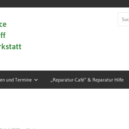
Such
ce
nach:
ff
kstatt
fen und Termine
„Reparatur-Café“ & Reparatur Hilfe