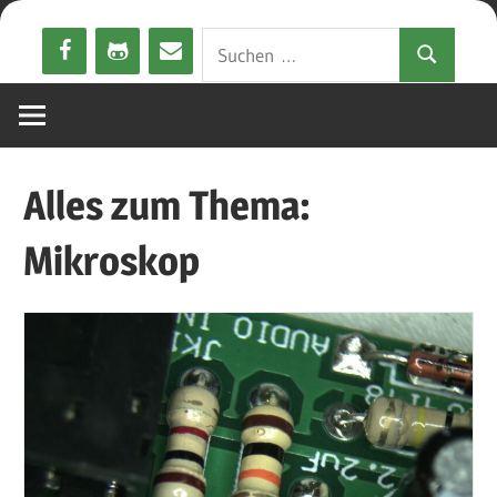
Zum
Suchen
Inhalt
Suchen
nach:
springen
Alles zum Thema:
Mikroskop