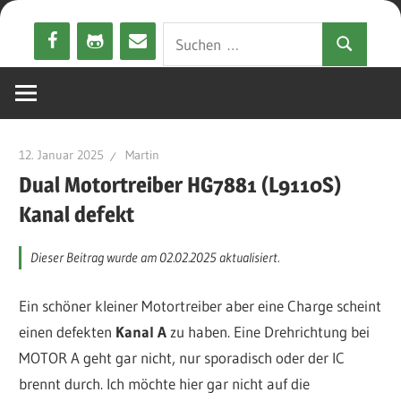
Zum
Suchen
Inhalt
Suchen
nach:
springen
12. Januar 2025
Martin
Dual Motortreiber HG7881 (L9110S)
Kanal defekt
Dieser Beitrag wurde am 02.02.2025 aktualisiert.
Ein schöner kleiner Motortreiber aber eine Charge scheint
einen defekten
Kanal A
zu haben. Eine Drehrichtung bei
MOTOR A geht gar nicht, nur sporadisch oder der IC
brennt durch. Ich möchte hier gar nicht auf die