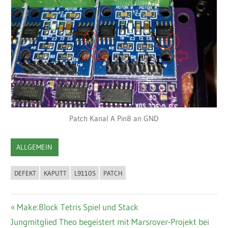
Patch Kanal A Pin8 an GND
ALLGEMEIN
DEFEKT
KAPUTT
L9110S
PATCH
Beitragsnavigation
Vorheriger
Make:Block Tetris Spiel und Stack
Nächster
Beitrag:
Jungmitglied Theo begeistert mit Marsrover-Projekt bei