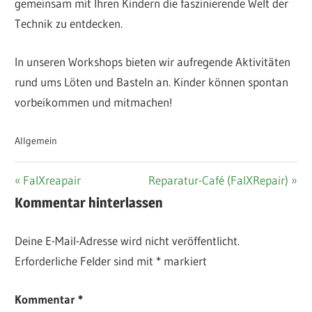
gemeinsam mit Ihren Kindern die faszinierende Welt der
Technik zu entdecken.
In unseren Workshops bieten wir aufregende Aktivitäten
rund ums Löten und Basteln an. Kinder können spontan
vorbeikommen und mitmachen!
Allgemein
Beitragsnavigation
Vorheriger
Nächster
FalXreapair
Reparatur-Café (FalXRepair)
Beitrag:
Beitrag:
Kommentar hinterlassen
Deine E-Mail-Adresse wird nicht veröffentlicht.
Erforderliche Felder sind mit
*
markiert
Kommentar
*