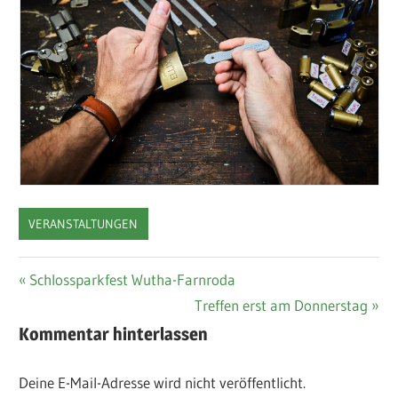
VERANSTALTUNGEN
Beitragsnavigation
Vorheriger
Schlossparkfest Wutha-Farnroda
Beitrag:
Nächster
Treffen erst am Donnerstag
Beitrag:
Kommentar hinterlassen
Deine E-Mail-Adresse wird nicht veröffentlicht.