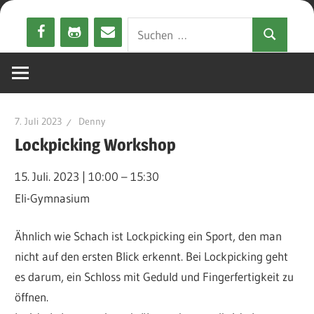
Zum
Suchen
Inhalt
Suchen
nach:
springen
7. Juli 2023
Denny
Lockpicking Workshop
15. Juli. 2023
|
10:00
–
15:30
Eli-Gymnasium
Ähnlich wie Schach ist Lockpicking ein Sport, den man
nicht auf den ersten Blick erkennt. Bei Lockpicking geht
es darum, ein Schloss mit Geduld und Fingerfertigkeit zu
öffnen.