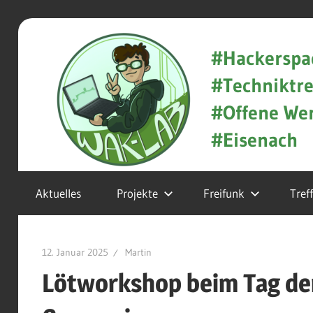
Zum
WAK-
Inhalt
#Hackerspa
springen
#Techniktre
Lab
#Offene Wer
#Eisenach
Hackerspace
Aktuelles
Projekte
Freifunk
Tref
und
Techniktreff
12. Januar 2025
Martin
in
Lötworkshop beim Tag der
Eisenach