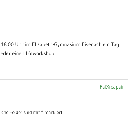
 – 18:00 Uhr im Elisabeth-Gymnasium Eisenach ein Tag
ieder einen Lötworkshop.
Nächster
FalXreapair
Beitrag:
liche Felder sind mit
*
markiert