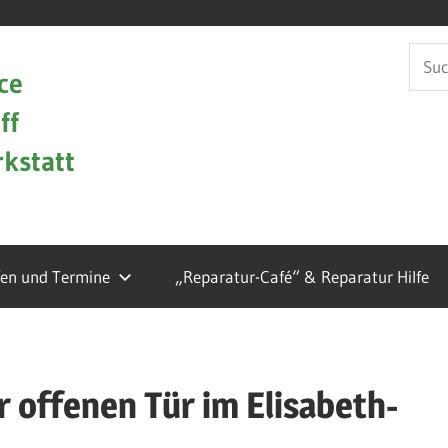
Such
ce
nach:
ff
kstatt
fen und Termine
„Reparatur-Café“ & Reparatur Hilfe
 offenen Tür im Elisabeth-