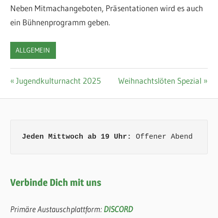
Neben Mitmachangeboten, Präsentationen wird es auch
ein Bühnenprogramm geben.
ALLGEMEIN
Beitragsnavigation
Vorheriger
Nächster
Jugendkulturnacht 2025
Weihnachtslöten Spezial
Beitrag:
Beitrag:
Jeden Mittwoch ab 19 Uhr:
 Offener Abend
Verbinde Dich mit uns
Primäre Austauschplattform:
DISCORD