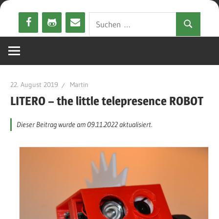
Zum
Suchen
Inhalt
Suchen
nach:
springen
22. August 2019
Martin
LITERO – the little telepresence ROBOT
Dieser Beitrag wurde am 09.11.2022 aktualisiert.