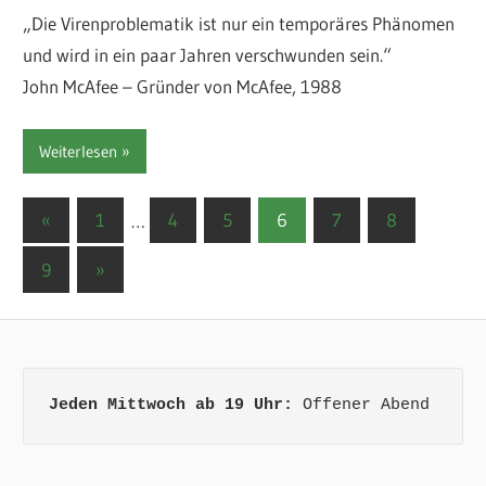
„Die Virenproblematik ist nur ein temporäres Phänomen
und wird in ein paar Jahren verschwunden sein.“
John McAfee – Gründer von McAfee, 1988
Weiterlesen
Seitennummerierung
Vorherige
«
1
…
4
5
6
7
8
Beiträge
der
Nächste
9
»
Beiträge
Beiträge
Jeden Mittwoch ab 19 Uhr:
 Offener Abend