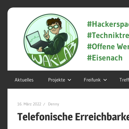
Zum
WAK-
Inhalt
#Hackerspa
springen
#Techniktre
Lab
#Offene Wer
#Eisenach
Hackerspace
Aktuelles
Projekte
Freifunk
Tref
und
Techniktreff
16. März 2022
Denny
in
Telefonische Erreichbarke
Eisenach