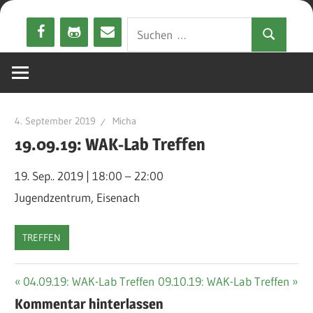
Zum
Suchen
Inhalt
Suchen
nach:
springen
4. September 2019
Micha
19.09.19: WAK-Lab Treffen
19. Sep.. 2019
|
18:00
–
22:00
Jugendzentrum, Eisenach
TREFFEN
Beitragsnavigation
Vorheriger
Nächster
04.09.19: WAK-Lab Treffen
09.10.19: WAK-Lab Treffen
Beitrag:
Beitrag:
Kommentar hinterlassen