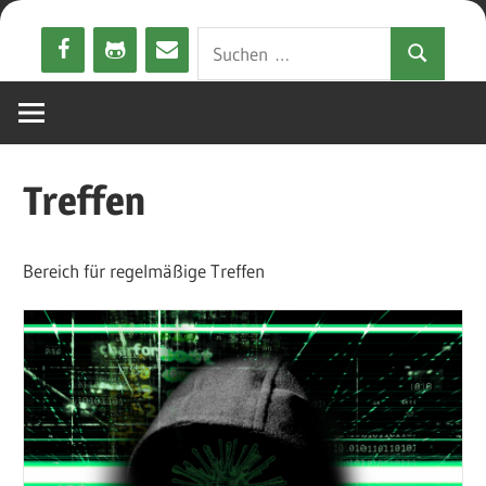
Zum
Suchen
Inhalt
Suchen
nach:
springen
Treffen
Bereich für regelmäßige Treffen