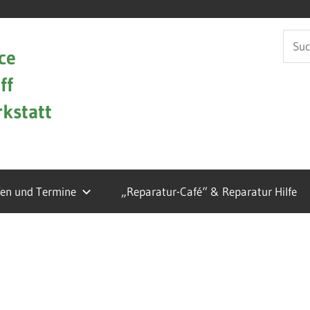
Such
ce
nach:
ff
kstatt
fen und Termine
„Reparatur-Café“ & Reparatur Hilfe