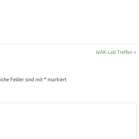
Nächster
WAK-Lab Treffen
Beitrag:
liche Felder sind mit
*
markiert