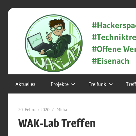
Zum
WAK-
Inhalt
#Hackerspa
springen
#Techniktre
Lab
#Offene Wer
#Eisenach
Hackerspace
Aktuelles
Projekte
Freifunk
Tref
und
Techniktreff
20. Februar 2020
Micha
in
WAK-Lab Treffen
Eisenach