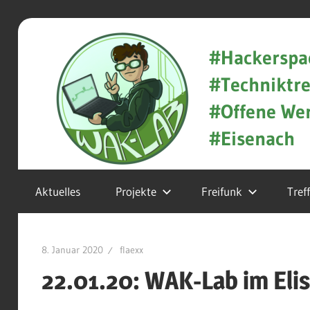
Zum
WAK-
Inhalt
#Hackerspa
springen
#Techniktre
Lab
#Offene Wer
#Eisenach
Hackerspace
Aktuelles
Projekte
Freifunk
Tref
und
Techniktreff
8. Januar 2020
flaexx
in
22.01.20: WAK-Lab im El
Eisenach