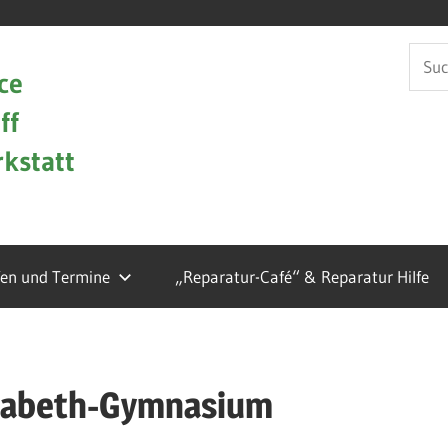
Such
ce
nach:
ff
kstatt
fen und Termine
„Reparatur-Café“ & Reparatur Hilfe
isabeth-Gymnasium