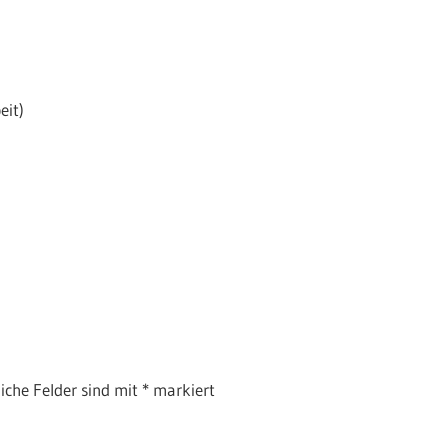
it)
liche Felder sind mit
*
markiert