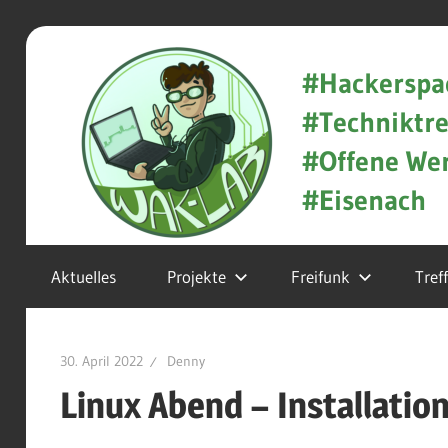
Zum
WAK-
Inhalt
#Hackerspa
springen
#Techniktre
Lab
#Offene Wer
#Eisenach
Hackerspace
Aktuelles
Projekte
Freifunk
Tref
und
Techniktreff
30. April 2022
Denny
in
Linux Abend – Installatio
Eisenach