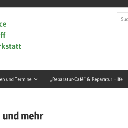
Such
ce
nach:
ff
kstatt
fen und Termine
„Reparatur-Café“ & Reparatur Hilfe
n und mehr