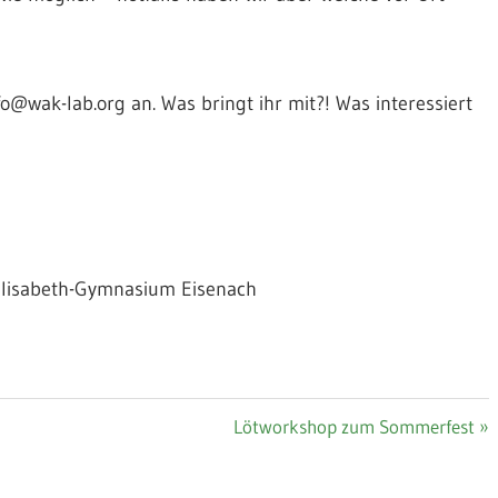
fo@wak-lab.org an. Was bringt ihr mit?! Was interessiert
, Elisabeth-Gymnasium Eisenach
Nächster
Lötworkshop zum Sommerfest
Beitrag: