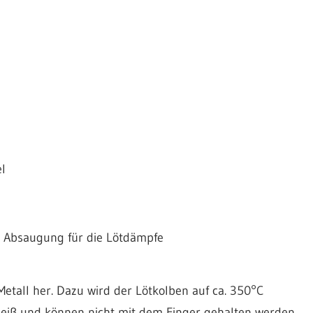
l
ne Absaugung für die Lötdämpfe
Metall her. Dazu wird der Lötkolben auf ca. 350°C
 heiß und können nicht mit dem Finger gehalten werden