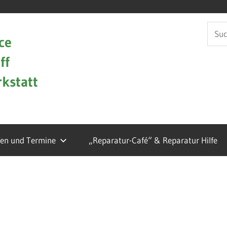
Such
ce
nach:
ff
kstatt
fen und Termine
„Reparatur-Café“ & Reparatur Hilfe