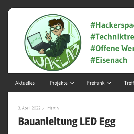
Zum
WAK-
Inhalt
#Hackerspa
springen
#Techniktre
Lab
#Offene Wer
#Eisenach
Hackerspace
Aktuelles
Projekte
Freifunk
Tref
und
Techniktreff
3. April 2022
Martin
in
Bauanleitung LED Egg
Eisenach