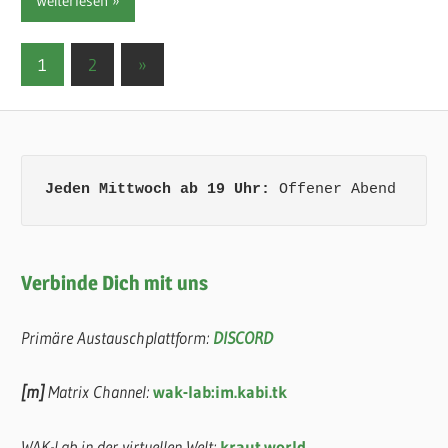
Weiterlesen
Seitennummerierung
Nächste
1
2
»
Beiträge
der
Beiträge
Jeden Mittwoch ab 19 Uhr:
 Offener Abend
Verbinde Dich mit uns
Primäre Austauschplattform:
DISCORD
[m]
Matrix Channel:
wak-lab:im.kabi.tk
WAK-Lab in der virtuellen Welt:
kraut.world