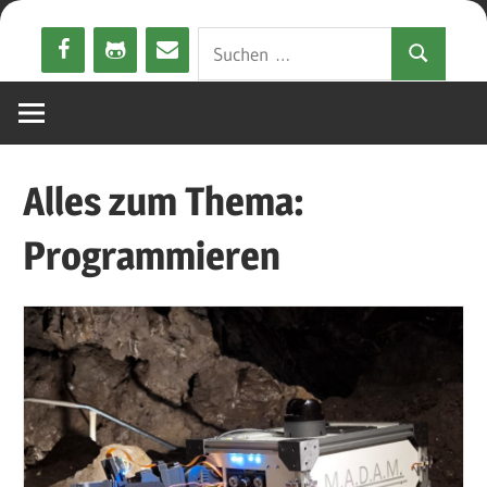
Zum
Suchen
Inhalt
Suchen
nach:
springen
Alles zum Thema:
Programmieren