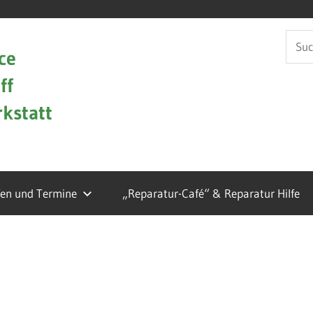
Such
ce
nach:
ff
kstatt
fen und Termine
„Reparatur-Café“ & Reparatur Hilfe