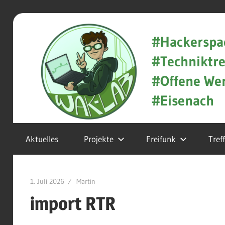
Zum
WAK-
Inhalt
#Hackerspa
springen
#Techniktre
Lab
#Offene Wer
#Eisenach
Hackerspace
Aktuelles
Projekte
Freifunk
Tref
und
Techniktreff
1. Juli 2026
Martin
in
import RTR
Eisenach