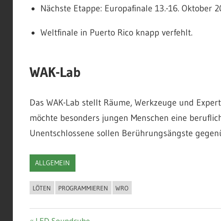
Nächste Etappe: Europafinale 13.-16. Oktober 
Weltfinale in Puerto Rico knapp verfehlt.
WAK-Lab
Das WAK-Lab stellt Räume, Werkzeuge und Experti
möchte besonders jungen Menschen eine berufliche
Unentschlossene sollen Berührungsängste gegenü
ALLGEMEIN
LÖTEN
PROGRAMMIEREN
WRO
Vorheriger
LED Soundcube