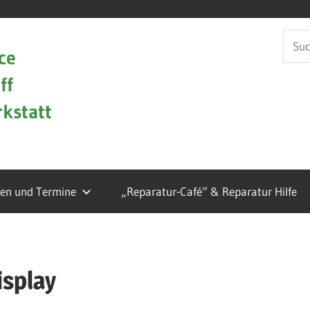
Such
ce
nach:
ff
kstatt
fen und Termine
„Reparatur-Café“ & Reparatur Hilfe
splay