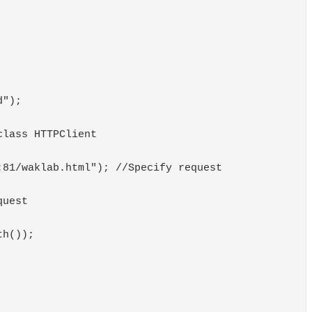
");

lass HTTPClient

81/waklab.html"); //Specify request 
uest 

h());
