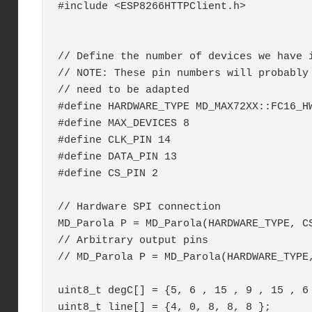
#include <ESP8266HTTPClient.h>

// Define the number of devices we have i
// NOTE: These pin numbers will probably 
// need to be adapted

#define HARDWARE_TYPE MD_MAX72XX::FC16_HW
#define MAX_DEVICES 8

#define CLK_PIN 14

#define DATA_PIN 13

#define CS_PIN 2

// Hardware SPI connection

MD_Parola P = MD_Parola(HARDWARE_TYPE, CS
// Arbitrary output pins

// MD_Parola P = MD_Parola(HARDWARE_TYPE,
uint8_t degC[] = {5, 6 , 15 , 9 , 15 , 6 
uint8_t line[] = {4, 0, 8, 8, 8 };
