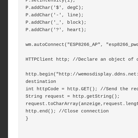
P.setIntensity(1);

P.addChar('$', degC);

P.addChar('-', line);

P.addChar('_', block);

P.addChar('?', heart);

wm.autoConnect("ESP8266_AP", "esp8266_pwd
HTTPClient http; //Declare an object of c
http.begin("http://wemosdisplay.ddns.net:
destination

int httpCode = http.GET(); //Send the req
String request = http.getString(); 

request.toCharArray(anzeige,request.lengt
http.end(); //Close connection

}
