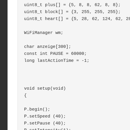
uint8_t plus[] = {5, 8, 8, 62, 8, 8};

uint8_t block[] = {3, 255, 255, 255};

uint8_t heart[] = {5, 28, 62, 124, 62, 28
WiFiManager wm;

char anzeige[300];

const int PAUSE = 60000;

long lastActionTime = -1;

void setup(void)

{

P.begin();

P.setSpeed (40);

P.setPause (40);
