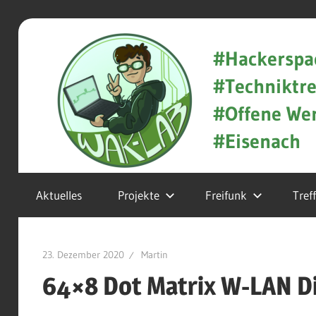
Zum
WAK-
Inhalt
#Hackerspa
springen
#Techniktre
Lab
#Offene Wer
#Eisenach
Hackerspace
Aktuelles
Projekte
Freifunk
Tref
und
Techniktreff
23. Dezember 2020
Martin
in
64×8 Dot Matrix W-LAN Di
Eisenach